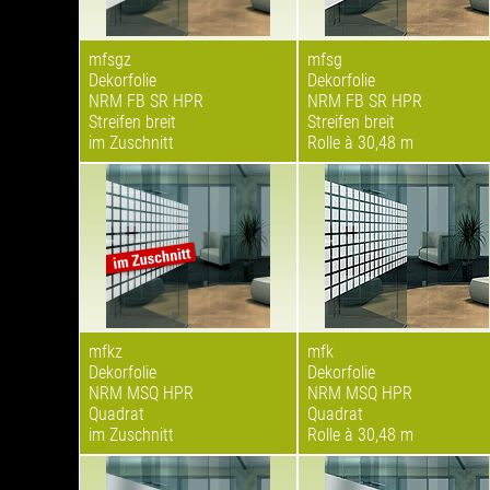
mfsgz
mfsg
Dekorfolie
Dekorfolie
NRM FB SR HPR
NRM FB SR HPR
Streifen breit
Streifen breit
im Zuschnitt
Rolle à 30,48 m
mfkz
mfk
Dekorfolie
Dekorfolie
NRM MSQ HPR
NRM MSQ HPR
Quadrat
Quadrat
im Zuschnitt
Rolle à 30,48 m