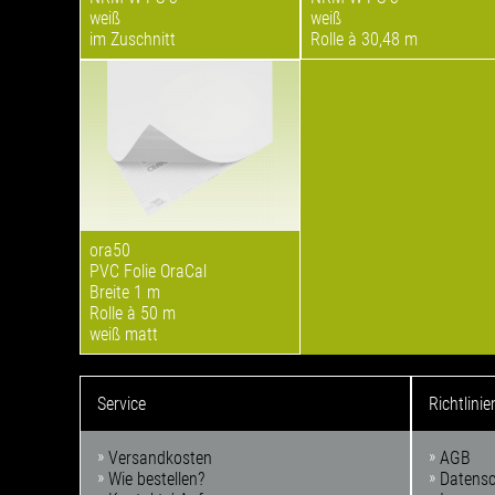
weiß
weiß
im Zuschnitt
Rolle à 30,48 m
ora50
PVC Folie OraCal
Breite 1 m
Rolle à 50 m
weiß matt
Service
Richtlinie
Versandkosten
AGB
Wie bestellen?
Datens