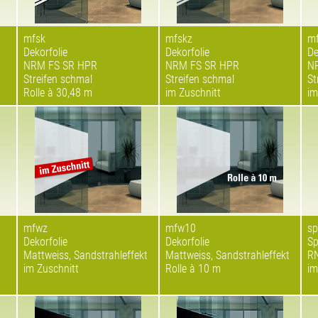
mfsk
mfskz
mf
Dekorfolie
Dekorfolie
De
NRM FS SR HPR
NRM FS SR HPR
N
Streifen schmal
Streifen schmal
St
Rolle à 30,48 m
im Zuschnitt
im
mfwz
mfw10
sp
Dekorfolie
Dekorfolie
Sp
Mattweiss, Sandstrahleffekt
Mattweiss, Sandstrahleffekt
RN
im Zuschnitt
Rolle à 10 m
im