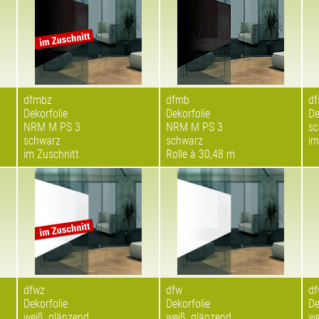
dfmbz
dfmb
df
Dekorfolie
Dekorfolie
De
NRM M PS 3
NRM M PS 3
sc
schwarz
schwarz
im
im Zuschnitt
Rolle à 30,48 m
dfwz
dfw
d
Dekorfolie
Dekorfolie
De
weiß, glänzend
weiß, glänzend
we