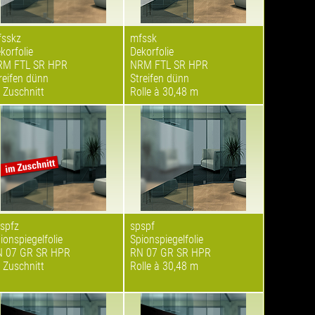
sskz
mfssk
korfolie
Dekorfolie
RM FTL SR HPR
NRM FTL SR HPR
reifen dünn
Streifen dünn
 Zuschnitt
Rolle à 30,48 m
spfz
spspf
ionspiegelfolie
Spionspiegelfolie
 07 GR SR HPR
RN 07 GR SR HPR
 Zuschnitt
Rolle à 30,48 m