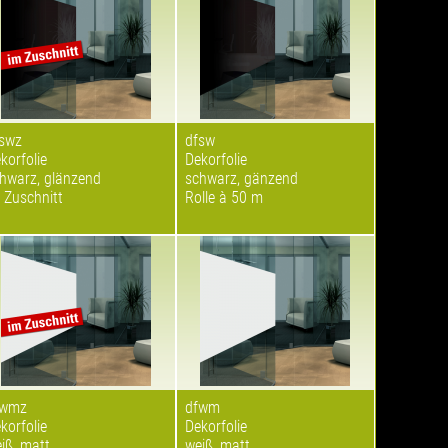
swz
dfsw
korfolie
Dekorfolie
hwarz, glänzend
schwarz, gänzend
 Zuschnitt
Rolle à 50 m
fwmz
dfwm
korfolie
Dekorfolie
iß, matt
weiß, matt