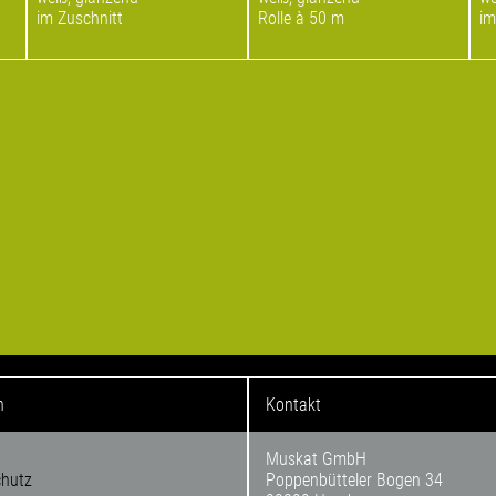
im Zuschnitt
Rolle à 50 m
im
n
Kontakt
Muskat GmbH
chutz
Poppenbütteler Bogen 34