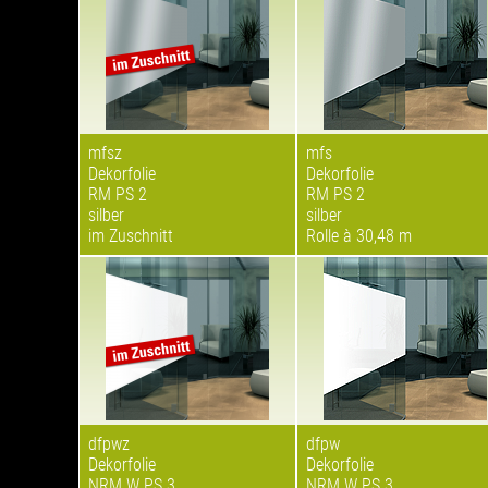
mfsz
mfs
Dekorfolie
Dekorfolie
RM PS 2
RM PS 2
silber
silber
im Zuschnitt
Rolle à 30,48 m
dfpwz
dfpw
Dekorfolie
Dekorfolie
NRM W PS 3
NRM W PS 3