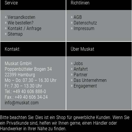
Service
Richtlinien
Versandkosten
AGB
Wie bestellen?
Datenschutz
Kontakt / Anfrage
Impressum
Sitemap
Kontakt
Über Muskat
Muskat GmbH
Jobs
Poppenbütteler Bogen 34
Anfahrt
22399 Hamburg
Partner
Mo – Do: 07.30 – 16.30 Uhr
Das Unternehmen
Fr: 7.30 – 13.30 Uhr
Engagement
Tel.: +49 40 606 888-0
Fax.: +49 40 606 34-24
info@muskat.com
Bitte beachten Sie: Dies ist ein Shop für gewerbliche Kunden. Wenn Sie
ein Privatkunde sind, helfen wir Ihnen gerne, einen Händler oder
Handwerker in Ihrer Nähe zu finden.