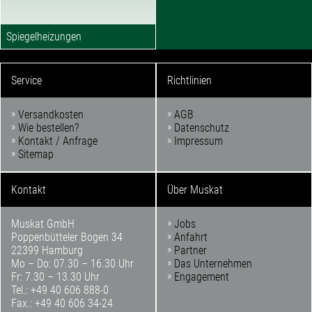
Spiegelheizungen
Service
Richtlinien
Versandkosten
AGB
Wie bestellen?
Datenschutz
Kontakt / Anfrage
Impressum
Sitemap
Kontakt
Über Muskat
Muskat GmbH
Jobs
Poppenbütteler Bogen 34
Anfahrt
22399 Hamburg
Partner
Mo – Do: 07.30 – 16.30 Uhr
Das Unternehmen
Fr: 7.30 – 13.30 Uhr
Engagement
Tel.: +49 40 606 888-0
Fax.: +49 40 606 34-24