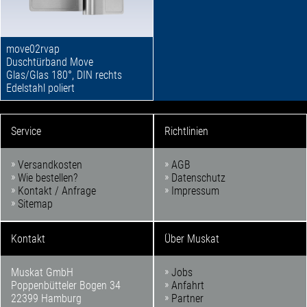
move02rvap
Duschtürband Move
Glas/Glas 180°, DIN rechts
Edelstahl poliert
Service
Richtlinien
Versandkosten
AGB
Wie bestellen?
Datenschutz
Kontakt / Anfrage
Impressum
Sitemap
Kontakt
Über Muskat
Muskat GmbH
Jobs
Poppenbütteler Bogen 34
Anfahrt
22399 Hamburg
Partner