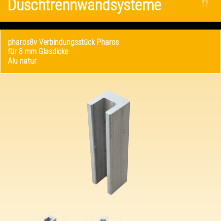
Duschtrennwandsysteme
pharos8v Verbindungsstück Pharos
für 8 mm Glasdicke
Alu natur